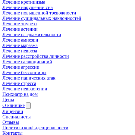
Лечение кретинизма
Лечение нарушений сна
Лечение повышенной тревожности
Лечение суицидальных наклонностей
Лечение энуреза
Лечение астении
Лечение раздражительности
Лечение амнезии
Лечение маразма
Лечение невроза
Лечение расстройства личности
Лечение галлюцинаций
Лечение агрессии
Лечение бессонницы
Лечение панических атак
Лечение стресса
Лечение неврастении
Психиатр на дом
Цены
О клинике
Лицензии
Специалисты
Отзывы
Политика конфиденциальности
Контакты