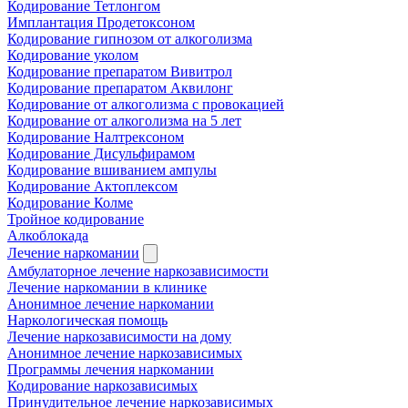
Кодирование Тетлонгом
Имплантация Продетоксоном
Кодирование гипнозом от алкоголизма
Кодирование уколом
Кодирование препаратом Вивитрол
Кодирование препаратом Аквилонг
Кодирование от алкоголизма с провокацией
Кодирование от алкоголизма на 5 лет
Кодирование Налтрексоном
Кодирование Дисульфирамом
Кодирование вшиванием ампулы
Кодирование Актоплексом
Кодирование Колме
Тройное кодирование
Алкоблокада
Лечение наркомании
Амбулаторное лечение наркозависимости
Лечение наркомании в клинике
Анонимное лечение наркомании
Наркологическая помощь
Лечение наркозависимости на дому
Анонимное лечение наркозависимых
Программы лечения наркомании
Кодирование наркозависимых
Принудительное лечение наркозависимых