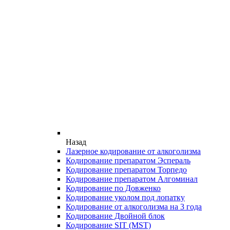
Назад
Лазерное кодирование от алкоголизма
Кодирование препаратом Эспераль
Кодирование препаратом Торпедо
Кодирование препаратом Алгоминал
Кодирование по Довженко
Кодирование уколом под лопатку
Кодирование от алкоголизма на 3 года
Кодирование Двойной блок
Кодирование SIT (MST)