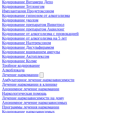
Кодирование Витамерц Депо
Кодирование Тетлонгом
Имплантация Продетоксоном
Кодирование гипнозом от алкоголизма
Кодирование уколом
Кодирование препаратом Вивитрол
Кодирование препаратом Аквилонг
Кодирование от алкоголизма с провокацией
Кодирование от алкоголизма на 5 лет
Кодирование Налтрексоном
Кодирование Дисульфирамом
Кодирование вшиванием ампулы
Кодирование Актоплексом
Кодирование Колме
Тройное кодирование
Алкоблокада
Лечение наркомании
Амбулаторное лечение наркозависимости
Лечение наркомании в клинике
Анонимное лечение наркомании
Наркологическая помощь
Лечение наркозависимости на дому
Анонимное лечение наркозависимых
Программы лечения наркомании
Кодирование наркозависимых