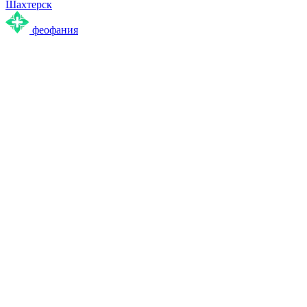
Шахтерск
феофания