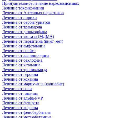
Принудительное лечение наркозависимых
Лечение токсикомании
Лечение от Аптечных наркотиков
Лечение от лирики
Лечение от барбитуриатов
Лечение от трамадола
Лечение от дезоморфина
Лечение от экстази (МДМА)
Лечение от первитина (винт, мет)
Лечение от амфетамина
Лечение от спайса
Лечение от аллилпродина
Лечение от баклофена
Лечение от кетамина
Лечение от тропикамида
Лечение от героина
Лечение от кокаина
Лечение от марихуаны (каннабис)
Лечение от соли
Лечение от гашиша
Лечение от альфа-PVP
Лечение от бутирата
Лечение от кодеина
Лечение от фенобарбитала
Лечение от метамфетамина