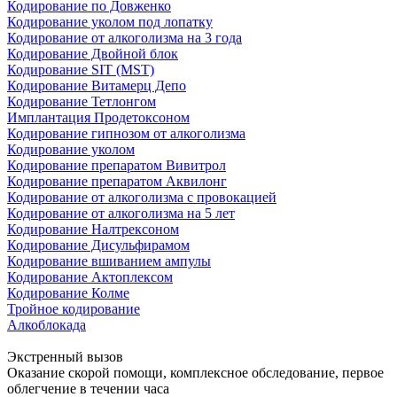
Кодирование по Довженко
Кодирование уколом под лопатку
Кодирование от алкоголизма на 3 года
Кодирование Двойной блок
Кодирование SIT (MST)
Кодирование Витамерц Депо
Кодирование Тетлонгом
Имплантация Продетоксоном
Кодирование гипнозом от алкоголизма
Кодирование уколом
Кодирование препаратом Вивитрол
Кодирование препаратом Аквилонг
Кодирование от алкоголизма с провокацией
Кодирование от алкоголизма на 5 лет
Кодирование Налтрексоном
Кодирование Дисульфирамом
Кодирование вшиванием ампулы
Кодирование Актоплексом
Кодирование Колме
Тройное кодирование
Алкоблокада
Экстренный вызов
Оказание скорой помощи, комплексное обследование, первое
облегчение в течении часа