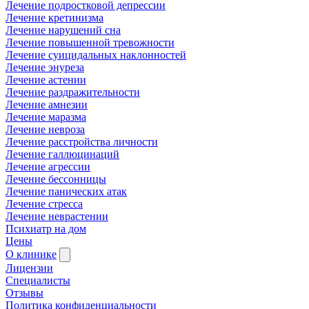
Лечение подростковой депрессии
Лечение кретинизма
Лечение нарушений сна
Лечение повышенной тревожности
Лечение суицидальных наклонностей
Лечение энуреза
Лечение астении
Лечение раздражительности
Лечение амнезии
Лечение маразма
Лечение невроза
Лечение расстройства личности
Лечение галлюцинаций
Лечение агрессии
Лечение бессонницы
Лечение панических атак
Лечение стресса
Лечение неврастении
Психиатр на дом
Цены
О клинике
Лицензии
Специалисты
Отзывы
Политика конфиденциальности