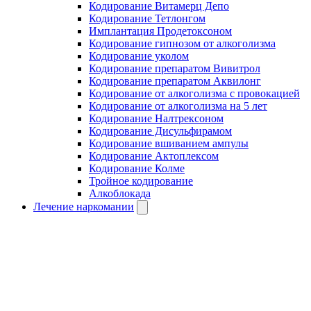
Кодирование Витамерц Депо
Кодирование Тетлонгом
Имплантация Продетоксоном
Кодирование гипнозом от алкоголизма
Кодирование уколом
Кодирование препаратом Вивитрол
Кодирование препаратом Аквилонг
Кодирование от алкоголизма с провокацией
Кодирование от алкоголизма на 5 лет
Кодирование Налтрексоном
Кодирование Дисульфирамом
Кодирование вшиванием ампулы
Кодирование Актоплексом
Кодирование Колме
Тройное кодирование
Алкоблокада
Лечение наркомании